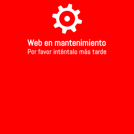
A TU TIENDA MAS CERCANA
Aviso Legal
Inicio
>
Cerveza Öko krone export ecológica
Cerveza Öko
1.82 €
Precio:
Añadir al carri