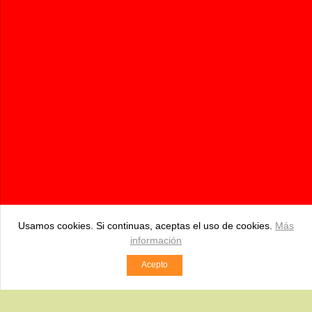
Pidebioandalucia.com | Tienda Online de productos Bio
687 534 250
pedidos@pidebioandalucia.com
BDA. HIPOLITO, S/N Pizarra (Málaga)
Comercio desarrollado con
Linkasoft LeKommerce
Usamos cookies. Si continuas, aceptas el uso de cookies.
Más
información
Acepto