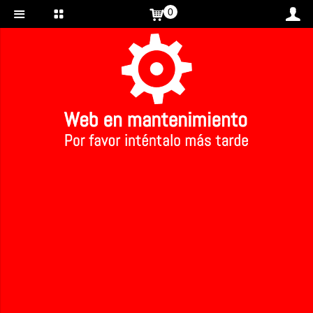
0
Inicio
>
Vino Osoti la Era ecológico