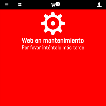
0
Inicio
>
Leche de almendras ecológica