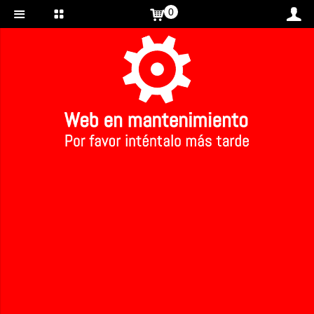
0
Inicio
>
Bebida de Avena ecológica