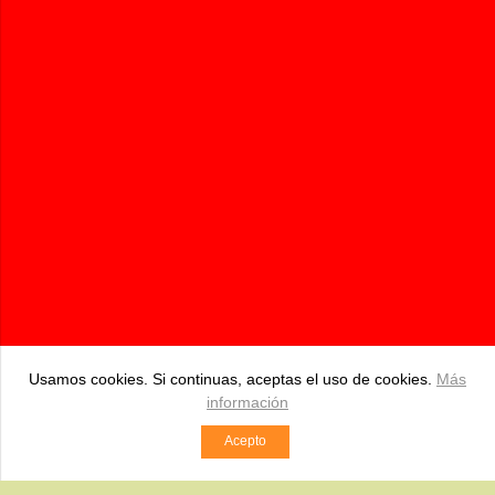
Pidebioandalucia.com | Tienda Online de productos Bio
687 534 250
pedidos@pidebioandalucia.com
BDA. HIPOLITO, S/N Pizarra (Málaga)
Comercio desarrollado con
Linkasoft LeKommerce
Usamos cookies. Si continuas, aceptas el uso de cookies.
Más
información
Acepto