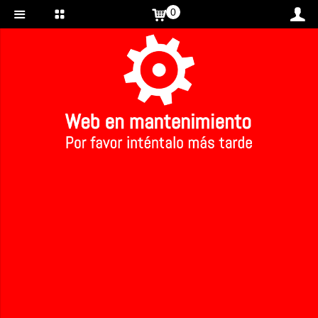
0
Inicio
>
Té verde sencha ecológico