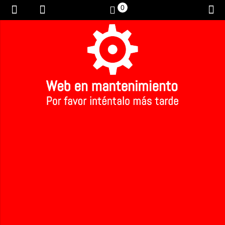
0
Inicio
>
Té verde jasmin