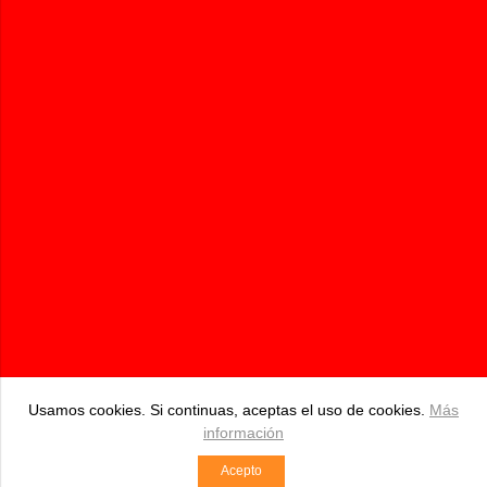
Pidebioandalucia.com | Tienda Online de productos Bio
687 534 250
pedidos@pidebioandalucia.com
BDA. HIPOLITO, S/N Pizarra (Málaga)
Comercio desarrollado con
Linkasoft LeKommerce
Usamos cookies. Si continuas, aceptas el uso de cookies.
Más
información
Acepto