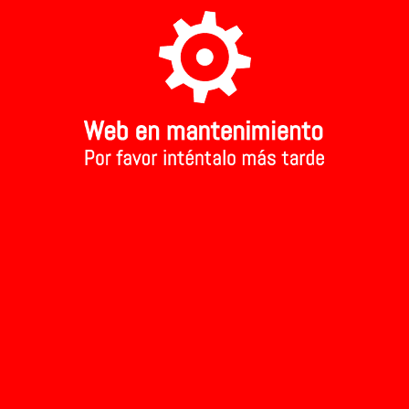
A TU TIENDA MAS CERCANA
Aviso Legal
Inicio
>
krunchy choco
krunchy cho
3.55 €
Precio:
Añadir al carri