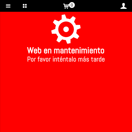
0
Inicio
>
Ketchup ecológico
Ketchup ecológico
Ref: 379
Precio:
3.82 €