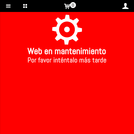
0
Inicio
>
>