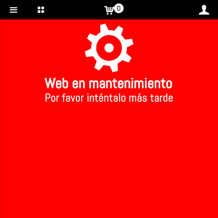
0
Inicio
>
>