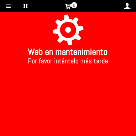
0
Inicio
>
>