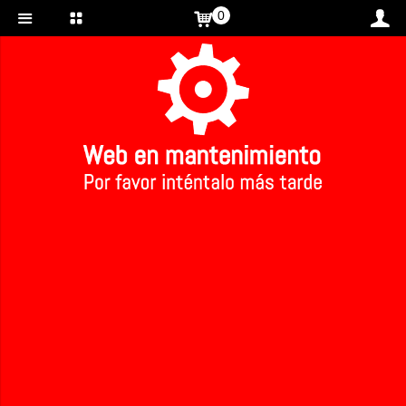
0
Inicio
>
>