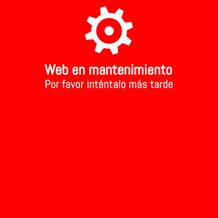
A TU TIENDA MAS CERCANA
Aviso Legal
Inicio
>
Zumo tropical ecológico
Zumo tropica
Ref: 266
1.90 €
Precio:
Añadir al carr