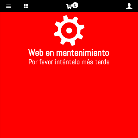
0
Inicio
>
Maquillaje fluido oscuro ecológico