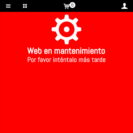
0
Inicio
>
Champú aceite de oliva ecologico