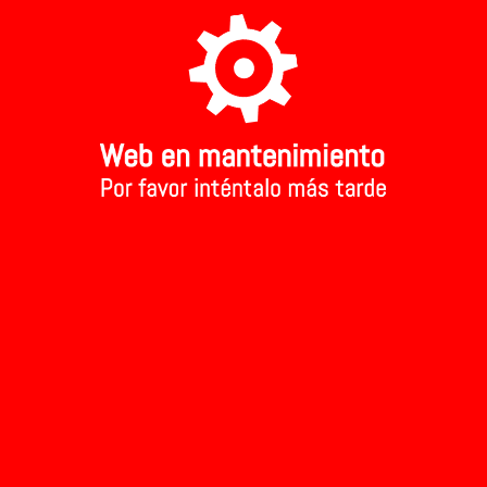
A TU TIENDA MAS CERCANA
Aviso Legal
Inicio
>
Mermelada albaricoque ecológica
Mermelada a
Ref: 291
2.15 €
Precio:
Añadir al carr