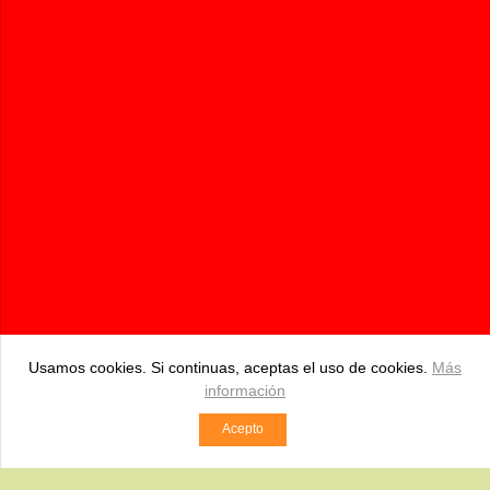
Pidebioandalucia.com | Tienda Online de productos Bio
687 534 250
pedidos@pidebioandalucia.com
BDA. HIPOLITO, S/N Pizarra (Málaga)
Comercio desarrollado con
Linkasoft LeKommerce
Usamos cookies. Si continuas, aceptas el uso de cookies.
Más
información
Acepto