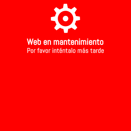
A TU TIENDA MAS CERCANA
Aviso Legal
Inicio
>
VINOS ECOLOGICOS
>
VINOS ECOLOGICOS
Ordenar
Mostrar
Marcas
Rango de precios:
Filtrar
Quitar filtro