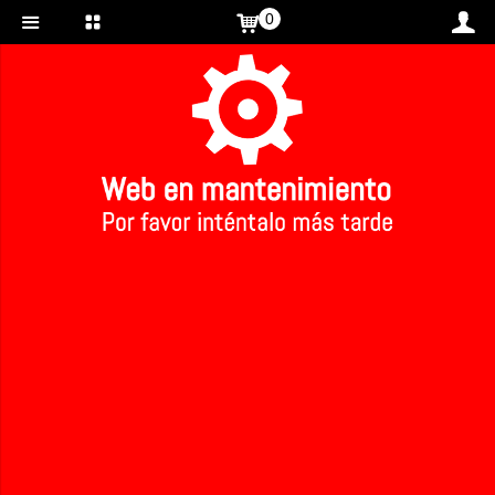
0
Inicio
>
>