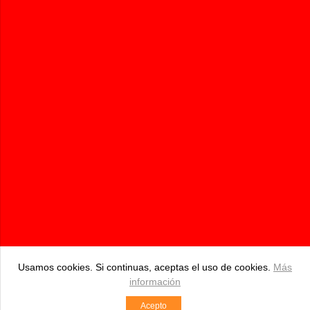
100% ECOLÓGICOS
Pidebioandalucia.com | Tienda Online de productos Bio
687 534 250
pedidos@pidebioandalucia.com
BDA. HIPOLITO, S/N Pizarra (Málaga)
Comercio desarrollado con
Linkasoft LeKommerce
Usamos cookies. Si continuas, aceptas el uso de cookies.
Más
información
Acepto