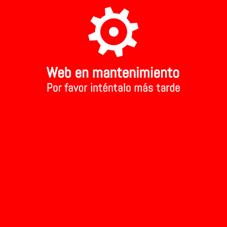
A TU TIENDA MAS CERCANA
Aviso Legal
Inicio
>
>
Ordenar
Mostrar
Marcas
Rango de precios:
Filtrar
Quitar filtro