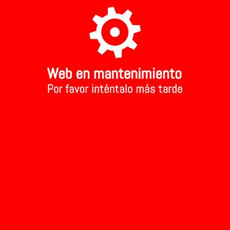
A TU TIENDA MAS CERCANA
Aviso Legal
Inicio
>
LECHE ECOLÓGICA
>
LECHE ECOLÓGICA
Ordenar
Mostrar
Marcas
Rango de precios:
Filtrar
Quitar filtro