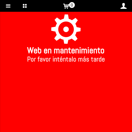
0
Inicio
>
Desodorante roll-on eucaliptus eco