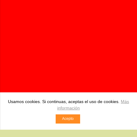
Pidebioandalucia.com | Tienda Online de productos Bio
687 534 250
pedidos@pidebioandalucia.com
BDA. HIPOLITO, S/N Pizarra (Málaga)
Comercio desarrollado con
Linkasoft LeKommerce
Usamos cookies. Si continuas, aceptas el uso de cookies.
Más
información
Acepto